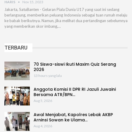
HARIS
Nov 15, 2023
Jakarta, SatuBanten - Gelaran Piala Dunia U17 yang saat ini sedang
berlangsung, memberikan peluang Indonesia sebagai tuan rumah melaju
ke babak berikutnya. Namun, jika melihat dua pertandingan sebelumnya
yang memberikan skor imbang,…
TERBARU
70 Siswa-siswi Ikuti Maxim Quiz Serang
2026
13 hours yang lalu
Anggota Komisi II DPR RI Jazuli Juwaini
Bersama ATR/BPN…
Aug 5, 2026
Awal Menjabat, Kapolres Lebak AKBP
Arninsi Sowan ke Ulama…
Aug 4, 2026