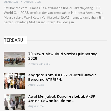
DENI AGIL
Aug 23, 2023
Satubanten.com- Timnas Basket Kanada tiba di Jakarta jelang FIBA
World Cup 2023, terpikat dengan kemegahan Indonesia Arena. Agus
Mauro selaku Wakil Ketua Panitia Lokal (LOC) mengatakan bahwa tim
bertabur bintang NBA tersebut terpukau dengan…
TERBARU
70 Siswa-siswi Ikuti Maxim Quiz Serang
2026
7 hours yang lalu
Anggota Komisi II DPR RI Jazuli Juwaini
Bersama ATR/BPN…
Aug 5, 2026
Awal Menjabat, Kapolres Lebak AKBP
Arninsi Sowan ke Ulama…
Aug 4, 2026