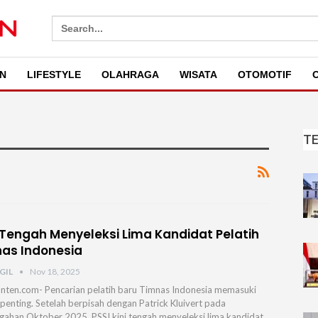
Search
for:
N
LIFESTYLE
OLAHRAGA
WISATA
OTOMOTIF
O
T
 Tengah Menyeleksi Lima Kandidat Pelatih
as Indonesia
GIL
Nov 18, 2025
nten.com- Pencarian pelatih baru Timnas Indonesia memasuki
penting. Setelah berpisah dengan Patrick Kluivert pada
gahan Oktober 2025, PSSI kini tengah menyeleksi lima kandidat