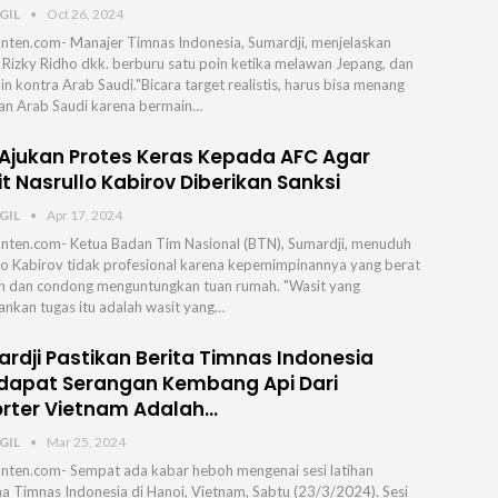
GIL
Oct 26, 2024
nten.com- Manajer Timnas Indonesia, Sumardji, menjelaskan
Rizky Ridho dkk. berburu satu poin ketika melawan Jepang, dan
in kontra Arab Saudi.⁣⁣"Bicara target realistis, harus bisa menang
n Arab Saudi karena bermain…
 Ajukan Protes Keras Kepada AFC Agar
t Nasrullo Kabirov Diberikan Sanksi
GIL
Apr 17, 2024
nten.com- Ketua Badan Tim Nasional (BTN), Sumardji, menuduh
lo Kabirov tidak profesional karena kepemimpinannya yang berat
h dan condong menguntungkan tuan rumah. "Wasit yang
ankan tugas itu adalah wasit yang…
rdji Pastikan Berita Timnas Indonesia
apat Serangan Kembang Api Dari
rter Vietnam Adalah…
GIL
Mar 25, 2024
nten.com- Sempat ada kabar heboh mengenai sesi latihan
a Timnas Indonesia di Hanoi, Vietnam, Sabtu (23/3/2024). Sesi