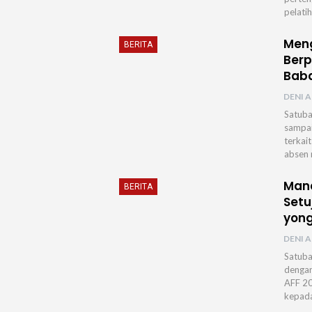
pelati
Meng
BERITA
Berp
Bab
DENI A
Satuba
sampai
terkai
absen
Mana
BERITA
Setu
yon
DENI A
Satuba
dengan
AFF 20
kepada