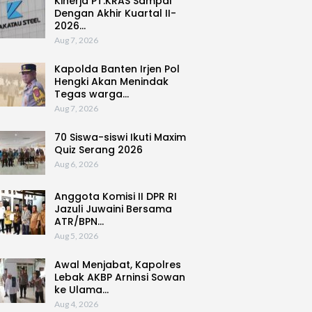
Kinerja PT.KRAS Sampai
Dengan Akhir Kuartal II-
2026…
Aug 7, 2026
Kapolda Banten Irjen Pol
Hengki Akan Menindak
Tegas warga…
Aug 7, 2026
70 Siswa-siswi Ikuti Maxim
Quiz Serang 2026
Aug 6, 2026
Anggota Komisi II DPR RI
Jazuli Juwaini Bersama
ATR/BPN…
Aug 5, 2026
Awal Menjabat, Kapolres
Lebak AKBP Arninsi Sowan
ke Ulama…
Aug 4, 2026