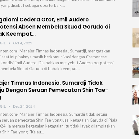
h yang disebut sebagai opsi terbaik…
alami Cedera Otot, Emil Audero
otensi Absen Membela Skuad Garuda di
ak Keempat…
GIL
Oct 4, 2025
nten.com- Manajer Timnas Indonesia , Sumardji, mengatakan
 saat ini pihaknya masih berkomunikasi dengan Cremonese
t kondisi Emil Audero. Dia bahkan menyebut Audero berpotensi
 membela Skuad Garuda di babak keempat…
jer Timnas Indonesia, Sumardji Tidak
ju Dengan Seruan Pemecatan Shin Tae-
g
GIL
Dec 24, 2024
nten.com- Manajer Timnas Indonesia, Sumardji tidak setuju
 seruan pemecatan Shin Tae-yong usai kegagalan Garuda di Piala
24. Ia merasa kegagalan kegagalan itu tidak layak dilampiaskan
 Shin Tae-yong. "Kalau…