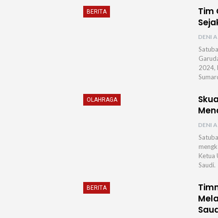
Tim 
BERITA
Seja
DENI A
Satuba
Garuda
2024, 
Sumard
Skua
OLAHRAGA
Mena
DENI A
Satuba
mengko
Ketua 
Saudi.⁣
Timn
BERITA
Mela
Saud