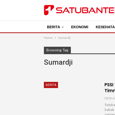
BERITA
EKONOMI
KESEHATA
Home
Sumardji
Browsing Tag
Sumardji
PSSI
BERITA
Timn
DENI A
Satuba
babak 
perten