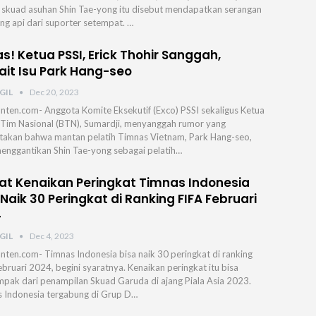
n skuad asuhan Shin Tae-yong itu disebut mendapatkan serangan
g api dari suporter setempat.⁣ ⁣…
s! Ketua PSSI, Erick Thohir Sanggah,
ait Isu Park Hang-seo
GIL
Dec 20, 2023
nten.com- Anggota Komite Eksekutif (Exco) PSSI sekaligus Ketua
Tim Nasional (BTN), Sumardji, menyanggah rumor yang
akan bahwa mantan pelatih Timnas Vietnam, Park Hang-seo,
enggantikan Shin Tae-yong sebagai pelatih…
at Kenaikan Peringkat Timnas Indonesia
 Naik 30 Peringkat di Ranking FIFA Februari
4
GIL
Dec 4, 2023
nten.com- Timnas Indonesia bisa naik 30 peringkat di ranking
ebruari 2024, begini syaratnya. Kenaikan peringkat itu bisa
pak dari penampilan Skuad Garuda di ajang Piala Asia 2023.
 Indonesia tergabung di Grup D…