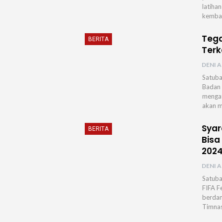
latiha
kemban
Tega
BERITA
Terk
DENI A
Satuba
Badan 
mengat
akan m
Syar
BERITA
Bisa
202
DENI A
Satuba
FIFA F
berdam
Timnas