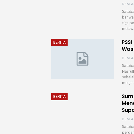
DENI A
Satuba
bahwa 
tiga po
melawa
PSSI
BERITA
Wasi
DENI A
Satuba
Nasrul
sebela
menjal
Suma
BERITA
Mend
Supo
DENI A
Satuba
perdan