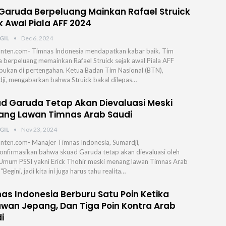
Garuda Berpeluang Mainkan Rafael Struick
k Awal Piala AFF 2024
GIL
Dec 6, 2024
nten.com- Timnas Indonesia mendapatkan kabar baik. Tim
 berpeluang memainkan Rafael Struick sejak awal Piala AFF
bukan di pertengahan. Ketua Badan Tim Nasional (BTN),
ji, mengabarkan bahwa Struick bakal dilepas…
d Garuda Tetap Akan Dievaluasi Meski
ng Lawan Timnas Arab Saudi
GIL
Nov 23, 2024
nten.com- Manajer Timnas Indonesia, Sumardji,
nfirmasikan bahwa skuad Garuda tetap akan dievaluasi oleh
Umum PSSI yakni Erick Thohir meski menang lawan Timnas Arab
 ⁣ "Begini, jadi kita ini juga harus tahu realita…
as Indonesia Berburu Satu Poin Ketika
wan Jepang, Dan Tiga Poin Kontra Arab
i