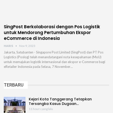
SingPost Berkolaborasi dengan Pos Logistik
untuk Mendorong Pertumbuhan Ekspor
eCommerce di Indonesia
HARIS
Nov 9, 2023
Jakarta, Satubanten - Singapore Post Limited (SingPost) dan PT Pos
Logistics (Poslog) telah menandatangani nota kesepahaman (MoU)
untuk memajukan logistik internasional dan ekspor e-Commerce bagi
eRetailer Indonesia pada Selasa, 7 November…
TERBARU
Kejari Kota Tanggerang Tetapkan
Tersangka Kasus Dugaan…
11 hours yang lalu