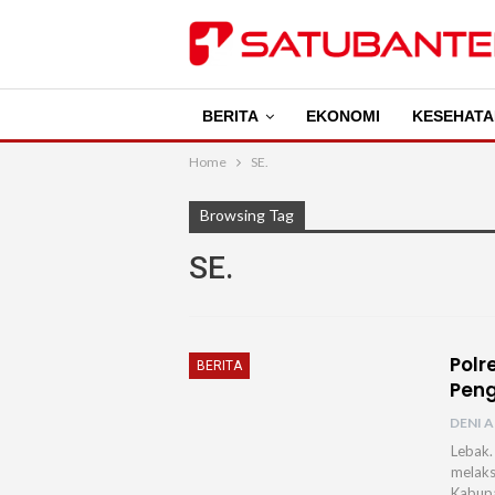
BERITA
EKONOMI
KESEHATA
Home
SE.
Browsing Tag
SE.
Polr
BERITA
Pen
DENI A
Lebak.
melaks
Kabupa