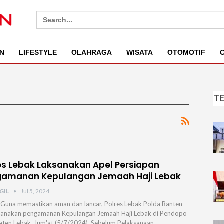
Search
for:
N
LIFESTYLE
OLAHRAGA
WISATA
OTOMOTIF
O
T
es Lebak Laksanakan Apel Persiapan
gamanan Kepulangan Jemaah Haji Lebak
GIL
Jul 5, 2024
 Guna memastikan aman dan lancar, Polres Lebak Polda Banten
anakan pengamanan Kepulangan Jemaah Haji Lebak di Pendopo
ten Lebak. Jum'at,(5/7/2024). Sebelum Pelaksanaan