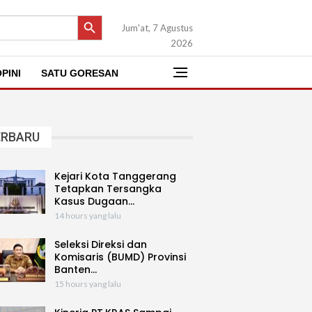
SEARCH BUTTON
Jum'at, 7 Agustus
2026
PINI
SATU GORESAN
ERBARU
Kejari Kota Tanggerang
Tetapkan Tersangka
Kasus Dugaan…
14 hours yang lalu
Seleksi Direksi dan
Komisaris (BUMD) Provinsi
Banten…
15 hours yang lalu