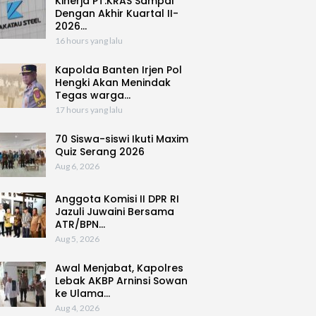
Kinerja PT.KRAS Sampai
Dengan Akhir Kuartal II-
2026…
16 hours yang lalu
Kapolda Banten Irjen Pol
Hengki Akan Menindak
Tegas warga…
17 hours yang lalu
70 Siswa-siswi Ikuti Maxim
Quiz Serang 2026
Aug 6, 2026
Anggota Komisi II DPR RI
Jazuli Juwaini Bersama
ATR/BPN…
Aug 5, 2026
Awal Menjabat, Kapolres
Lebak AKBP Arninsi Sowan
ke Ulama…
Aug 4, 2026