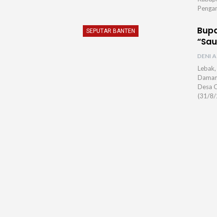
Pengam
Bupa
SEPUTAR BANTEN
“Sau
DENI A
Lebak,
Damand
Desa C
(31/8/