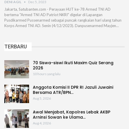
DENI AGIL
Dec 5, 2023
Jakarta, Satubanten.com - Perayaan HUT ke-78 Armed TNI AD
bertema "Armed TNI AD Patriot NKRI" digelar di Lapangan
Pusdikarmed Pussenarmed sebagai puncak rangkaian hari ulang tahun
Korps Armed TNI AD. Senin (4/12/2023). Danpusenarmed Mayjen…
TERBARU
70 Siswa-siswi Ikuti Maxim Quiz Serang
2026
10 hours yang lalu
Anggota Komisi II DPR RI Jazuli Juwaini
Bersama ATR/BPN…
Aug 5, 2026
Awal Menjabat, Kapolres Lebak AKBP
Arninsi Sowan ke Ulama…
Aug 4, 2026