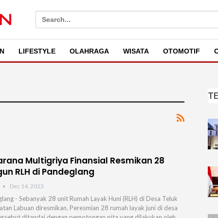
Search
for:
N
LIFESTYLE
OLAHRAGA
WISATA
OTOMOTIF
O
T
arana Multigriya Finansial Resmikan 28
un RLH di Pandeglang
Dec 14, 2023
lang - Sebanyak 28 unit Rumah Layak Huni (RLH) di Desa Teluk
tan Labuan diresmikan. Peresmian 28 rumah layak juni di desa
tersebut ditandai dengan pemotongan pita yang dilakukan oleh