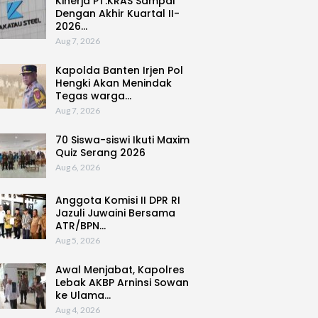
Kinerja PT.KRAS Sampai
Dengan Akhir Kuartal II-
2026…
Aug 7, 2026
Kapolda Banten Irjen Pol
Hengki Akan Menindak
Tegas warga…
Aug 7, 2026
70 Siswa-siswi Ikuti Maxim
Quiz Serang 2026
Aug 6, 2026
Anggota Komisi II DPR RI
Jazuli Juwaini Bersama
ATR/BPN…
Aug 5, 2026
Awal Menjabat, Kapolres
Lebak AKBP Arninsi Sowan
ke Ulama…
Aug 4, 2026