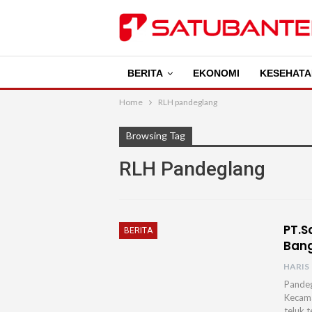
BERITA
EKONOMI
KESEHATA
Home
RLH pandeglang
Browsing Tag
RLH Pandeglang
PT.S
BERITA
Bang
HARIS
Pandeg
Kecama
teluk 