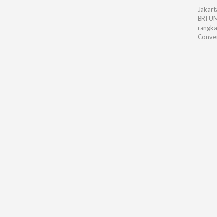
Jakart
BRI U
rangka
Conven