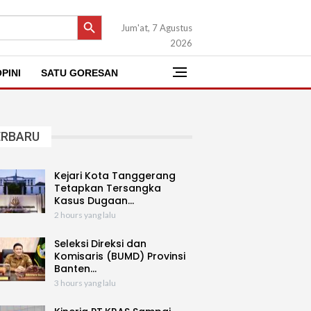
SEARCH BUTTON
Jum'at, 7 Agustus
2026
PINI
SATU GORESAN
ERBARU
Kejari Kota Tanggerang
Tetapkan Tersangka
Kasus Dugaan…
2 hours yang lalu
Seleksi Direksi dan
Komisaris (BUMD) Provinsi
Banten…
3 hours yang lalu