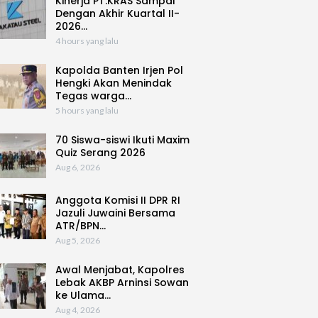
Kinerja PT.KRAS Sampai
Dengan Akhir Kuartal II-
2026…
4 hours yang lalu
Kapolda Banten Irjen Pol
Hengki Akan Menindak
Tegas warga…
5 hours yang lalu
70 Siswa-siswi Ikuti Maxim
Quiz Serang 2026
Aug 6, 2026
Anggota Komisi II DPR RI
Jazuli Juwaini Bersama
ATR/BPN…
Aug 5, 2026
Awal Menjabat, Kapolres
Lebak AKBP Arninsi Sowan
ke Ulama…
Aug 4, 2026