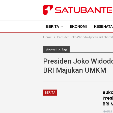
BERITA
EKONOMI
KESEHATA
Home
Presiden Joko Widodo Apresiasi Keberp
Browsing Tag
Presiden Joko Widodo
BRI Majukan UMKM
Buka
BERITA
Pres
BRI 
HARIS