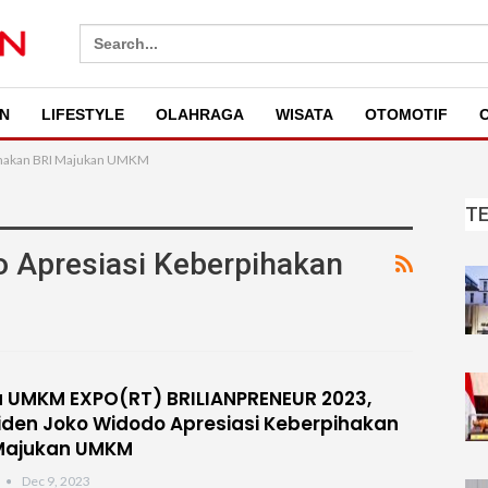
Search
for:
N
LIFESTYLE
OLAHRAGA
WISATA
OTOMOTIF
O
ihakan BRI Majukan UMKM
T
 Apresiasi Keberpihakan
 UMKM EXPO(RT) BRILIANPRENEUR 2023,
iden Joko Widodo Apresiasi Keberpihakan
Majukan UMKM
Dec 9, 2023