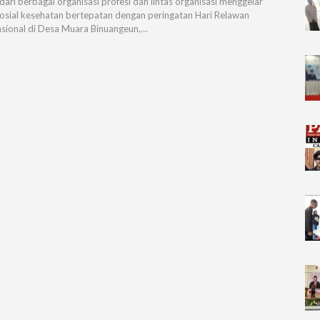
 dari berbagai organisasi profesi dan lintas organisasi menggelar
sosial kesehatan bertepatan dengan peringatan Hari Relawan
asional di Desa Muara Binuangeun,…