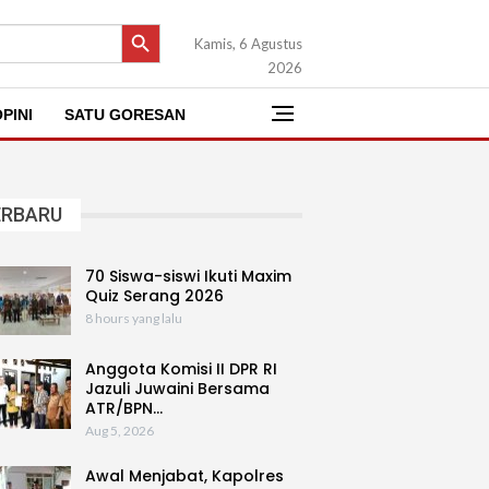
SEARCH BUTTON
Kamis, 6 Agustus
2026
PINI
SATU GORESAN
ERBARU
70 Siswa-siswi Ikuti Maxim
Quiz Serang 2026
8 hours yang lalu
Anggota Komisi II DPR RI
Jazuli Juwaini Bersama
ATR/BPN…
Aug 5, 2026
Awal Menjabat, Kapolres