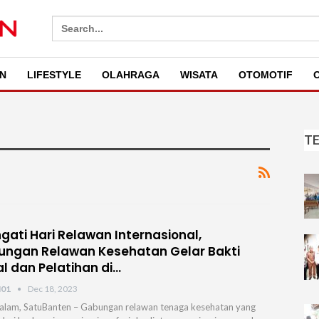
Search
for:
N
LIFESTYLE
OLAHRAGA
WISATA
OTOMOTIF
O
T
ngati Hari Relawan Internasional,
ngan Relawan Kesehatan Gelar Bakti
al dan Pelatihan di…
N01
Dec 18, 2023
lam, SatuBanten – Gabungan relawan tenaga kesehatan yang