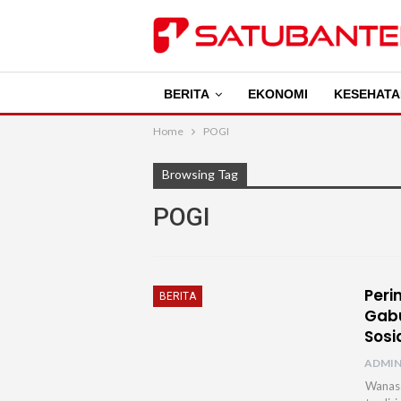
BERITA
EKONOMI
KESEHATA
Home
POGI
Browsing Tag
POGI
Peri
BERITA
Gabu
Sosi
ADMI
Wanasa