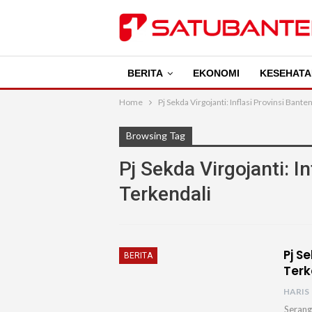
BERITA
EKONOMI
KESEHATA
Home
Pj Sekda Virgojanti: Inflasi Provinsi Bant
Browsing Tag
Pj Sekda Virgojanti: I
Terkendali
Pj S
BERITA
Terk
HARIS
Serang