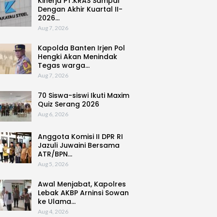
Kinerja PT.KRAS Sampai
Dengan Akhir Kuartal II-
2026…
Aug 7, 2026
Kapolda Banten Irjen Pol
Hengki Akan Menindak
Tegas warga…
Aug 7, 2026
70 Siswa-siswi Ikuti Maxim
Quiz Serang 2026
Aug 6, 2026
Anggota Komisi II DPR RI
Jazuli Juwaini Bersama
ATR/BPN…
Aug 5, 2026
Awal Menjabat, Kapolres
Lebak AKBP Arninsi Sowan
ke Ulama…
Aug 4, 2026