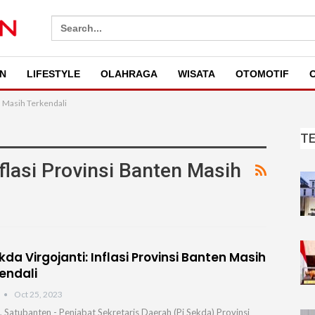
Search
for:
N
LIFESTYLE
OLAHRAGA
WISATA
OTOMOTIF
O
en Masih Terkendali
T
nflasi Provinsi Banten Masih
ekda Virgojanti: Inflasi Provinsi Banten Masih
endali
Oct 25, 2023
, Satubanten - Penjabat Sekretaris Daerah (Pj Sekda) Provinsi