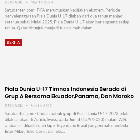
DENI AGIL
Mar 16, 2024
Satubanten.com- FIFA merumuskan kebijakan ekstrem. Periode
penyelenggaraan Piala Dunia U-17 diubah dari dua tahun menjadi
setahun sekali.Mulai 2025, Piala Dunia U-17 akan berlangsung setiap
tahun. Qatar ditunjuk menjadi tuan rumah dalam…
BERITA
Piala Dunia U-17 Timnas Indonesia Berada di
Grup A Bersama Ekuador,Panama, Dan Maroko
DENI AGIL
Sep 16, 2023
Satubanten.com- Undian babak grup di Piala Dunia U-17 2023 telah
dilaksanakan di Zurich, Swiss, pada Jumat (15/9/2023) malam WIB.
Undian ini dihadiri oleh kiper legendaris Brasil yang pernah membela
Inter Milan, Julio Cesar, dan eks…