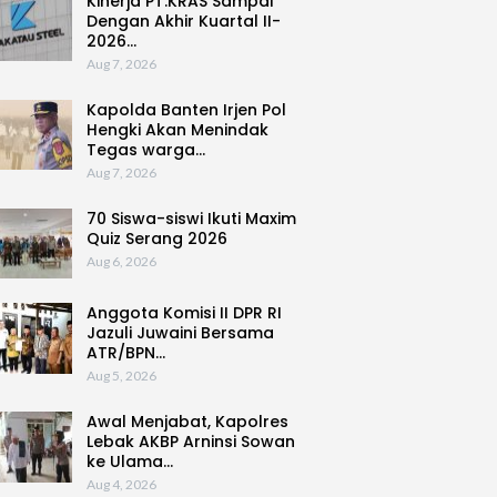
Kinerja PT.KRAS Sampai
Dengan Akhir Kuartal II-
2026…
Aug 7, 2026
Kapolda Banten Irjen Pol
Hengki Akan Menindak
Tegas warga…
Aug 7, 2026
70 Siswa-siswi Ikuti Maxim
Quiz Serang 2026
Aug 6, 2026
Anggota Komisi II DPR RI
Jazuli Juwaini Bersama
ATR/BPN…
Aug 5, 2026
Awal Menjabat, Kapolres
Lebak AKBP Arninsi Sowan
ke Ulama…
Aug 4, 2026