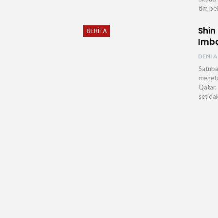
tim pe
Shin
BERITA
Imba
DENI A
Satuba
meneta
Qatar.
setida