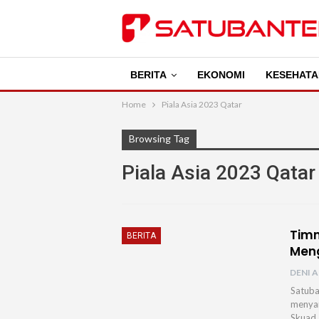
BERITA
EKONOMI
KESEHATA
Home
Piala Asia 2023 Qatar
Browsing Tag
Piala Asia 2023 Qatar
Timn
BERITA
Meng
DENI A
Satuba
menyam
Skuad 