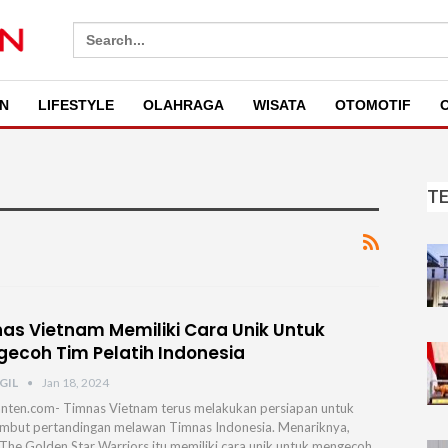
Search
for:
N
LIFESTYLE
OLAHRAGA
WISATA
OTOMOTIF
O
T
as Vietnam Memiliki Cara Unik Untuk
ecoh Tim Pelatih Indonesia
GIL
Jan 18, 2024
nten.com- Timnas Vietnam terus melakukan persiapan untuk
but pertandingan melawan Timnas Indonesia. Menariknya,
The Golden Star Warriors itu memiliki cara unik untuk mengecoh