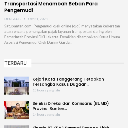
Transportasi Menambah Beban Para
Pengemudi
DENI AGIL
Oct 21, 2023
Satubanten.com- Pengemudi ojek online (ojol) menyatakan keberatan
atas rencana pemungutan pajak layanan transportasi daring oleh
Pemerintah Provinsi DKI Jakarta. Demikian disampaikan Ketua Umum
Asosiasi Pengemudi Ojek Daring Garda…
TERBARU
Kejari Kota Tanggerang Tetapkan
Tersangka Kasus Dugaan…
13 hours yang lalu
Seleksi Direksi dan Komisaris (BUMD)
Provinsi Banten…
14 hours yang lalu
Kinerja PT.KRAS Sampai Dengan Akhir