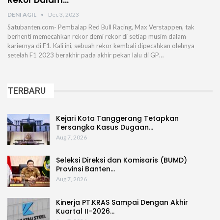
Rekor Dalam…
DENI AGIL
Dec 3, 2023
Satubanten.com- Pembalap Red Bull Racing, Max Verstappen, tak
berhenti memecahkan rekor demi rekor di setiap musim dalam
kariernya di F1. Kali ini, sebuah rekor kembali dipecahkan olehnya
setelah F1 2023 berakhir pada akhir pekan lalu di GP…
TERBARU
Kejari Kota Tanggerang Tetapkan
Tersangka Kasus Dugaan…
Aug 7, 2026
Seleksi Direksi dan Komisaris (BUMD)
Provinsi Banten…
Aug 7, 2026
Kinerja PT.KRAS Sampai Dengan Akhir
Kuartal II-2026…