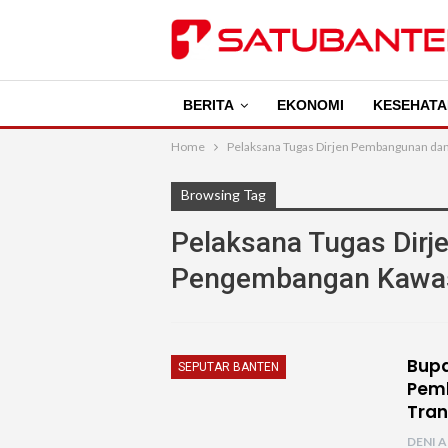
BERITA
EKONOMI
KESEHATA
Home
Pelaksana Tugas Dirjen Pembangunan da
Browsing Tag
Pelaksana Tugas Dir
Pengembangan Kawas
Bupa
SEPUTAR BANTEN
Pem
Tran
DENI A