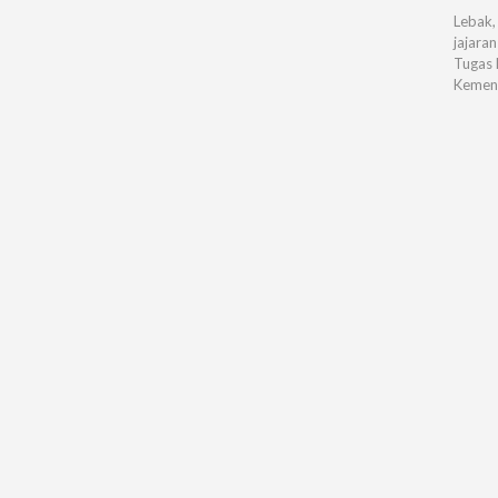
Lebak,
jajara
Tugas 
Kement