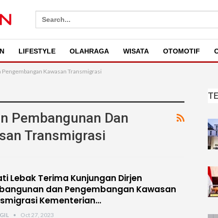
Search
for:
N
LIFESTYLE
OLAHRAGA
WISATA
OTOMOTIF
O
n Pengembangan Kawasan Transmigrasi
T
jen Pembangunan Dan
an Transmigrasi
ti Lebak Terima Kunjungan Dirjen
bangunan dan Pengembangan Kawasan
smigrasi Kementerian…
GIL
Oct 27, 2023