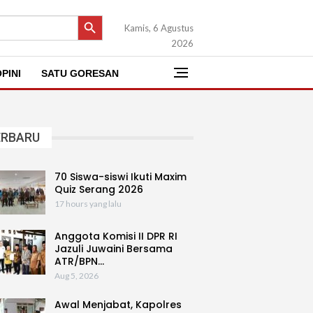
SEARCH BUTTON
Kamis, 6 Agustus
2026
PINI
SATU GORESAN
ERBARU
70 Siswa-siswi Ikuti Maxim
Quiz Serang 2026
17 hours yang lalu
Anggota Komisi II DPR RI
Jazuli Juwaini Bersama
ATR/BPN…
Aug 5, 2026
Awal Menjabat, Kapolres