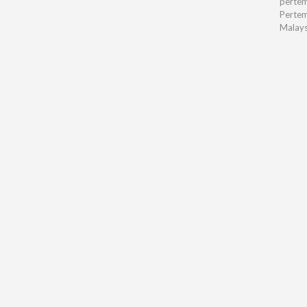
pertem
Pertemu
Malays