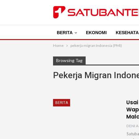
BERITA
EKONOMI
KESEHATA
Home
pekerja migran Indonesia (PMI)
Browsing Tag
Pekerja Migran Indon
Usai
BERITA
Wapr
Mala
DENI A
Satuba