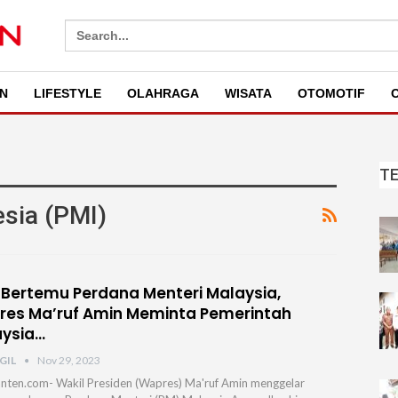
Search
for:
N
LIFESTYLE
OLAHRAGA
WISATA
OTOMOTIF
O
T
esia (PMI)
 Bertemu Perdana Menteri Malaysia,
es Ma’ruf Amin Meminta Pemerintah
ysia…
GIL
Nov 29, 2023
nten.com- Wakil Presiden (Wapres) Ma'ruf Amin menggelar