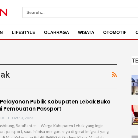
Search
for:
N
LIFESTYLE
OLAHRAGA
WISATA
OTOMOTIF
O
T
bak
 Pelayanan Publik Kabupaten Lebak Buka
i Pembuatan Passport
N01
Oct 13, 2023
sbitung, SatuBanten – Warga Kabupaten Lebak yang ingin
t passport, saat ini bisa mengurusnya di gerai Imigrasi yang
 di Mall Pelayanan Publik (MPP) di Gedung Plaza, Mandala,