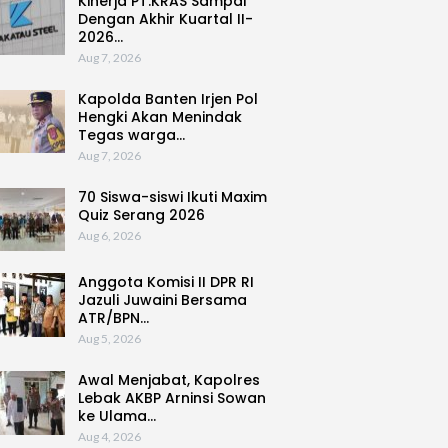
Kinerja PT.KRAS Sampai
Dengan Akhir Kuartal II-
2026…
Aug 7, 2026
Kapolda Banten Irjen Pol
Hengki Akan Menindak
Tegas warga…
Aug 7, 2026
70 Siswa-siswi Ikuti Maxim
Quiz Serang 2026
Aug 6, 2026
Anggota Komisi II DPR RI
Jazuli Juwaini Bersama
ATR/BPN…
Aug 5, 2026
Awal Menjabat, Kapolres
Lebak AKBP Arninsi Sowan
ke Ulama…
Aug 4, 2026