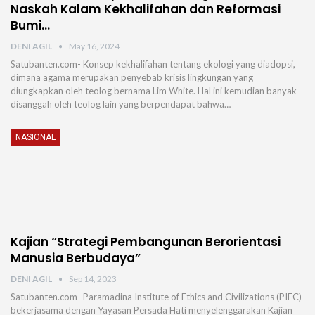
Naskah Kalam Kekhalifahan dan Reformasi
Bumi…
DENI AGIL
May 16, 2024
Satubanten.com- Konsep kekhalifahan tentang ekologi yang diadopsi,
dimana agama merupakan penyebab krisis lingkungan yang
diungkapkan oleh teolog bernama Lim White. Hal ini kemudian banyak
disanggah oleh teolog lain yang berpendapat bahwa…
NASIONAL
Kajian “Strategi Pembangunan Berorientasi
Manusia Berbudaya”
DENI AGIL
Sep 14, 2023
Satubanten.com- Paramadina Institute of Ethics and Civilizations (PIEC)
bekerjasama dengan Yayasan Persada Hati menyelenggarakan Kajian