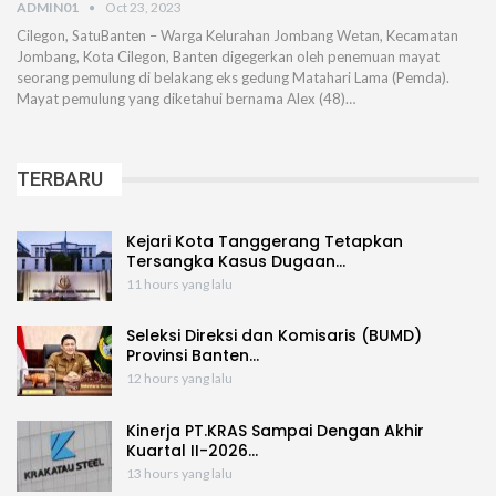
ADMIN01
Oct 23, 2023
Cilegon, SatuBanten – Warga Kelurahan Jombang Wetan, Kecamatan
Jombang, Kota Cilegon, Banten digegerkan oleh penemuan mayat
seorang pemulung di belakang eks gedung Matahari Lama (Pemda).
Mayat pemulung yang diketahui bernama Alex (48)…
TERBARU
Kejari Kota Tanggerang Tetapkan
Tersangka Kasus Dugaan…
11 hours yang lalu
Seleksi Direksi dan Komisaris (BUMD)
Provinsi Banten…
12 hours yang lalu
Kinerja PT.KRAS Sampai Dengan Akhir
Kuartal II-2026…
13 hours yang lalu