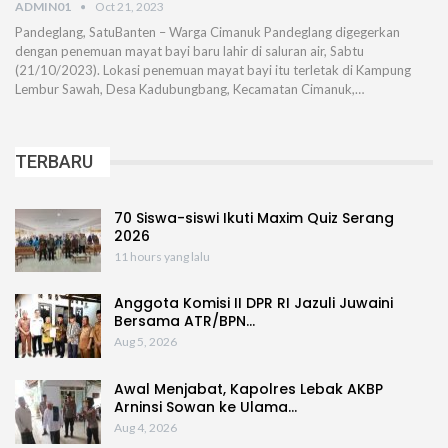
ADMIN01
Oct 21, 2023
Pandeglang, SatuBanten – Warga Cimanuk Pandeglang digegerkan
dengan penemuan mayat bayi baru lahir di saluran air, Sabtu
(21/10/2023). Lokasi penemuan mayat bayi itu terletak di Kampung
Lembur Sawah, Desa Kadubungbang, Kecamatan Cimanuk,…
TERBARU
70 Siswa-siswi Ikuti Maxim Quiz Serang
2026
11 hours yang lalu
Anggota Komisi II DPR RI Jazuli Juwaini
Bersama ATR/BPN…
Aug 5, 2026
Awal Menjabat, Kapolres Lebak AKBP
Arninsi Sowan ke Ulama…
Aug 4, 2026