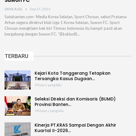
Suwon FC
DENI AGIL
Sep 27, 2023
Satubanten.com- Media Korea Selatan, Sport Chosun, sebut Pratama
Arhan segera direkrut klub Liga 1 Korea Selatan, Suwon FC. Sport
Chosun mengklaim bek kiri Timnas Indonesia itu hampir pasti akan
bergabung dengan Suwon FC. “(Eksklusif)…
TERBARU
Kejari Kota Tanggerang Tetapkan
Tersangka Kasus Dugaan…
9 hours yang lalu
Seleksi Direksi dan Komisaris (BUMD)
Provinsi Banten…
10 hours yang lalu
Kinerja PT.KRAS Sampai Dengan Akhir
Kuartal II-2026…