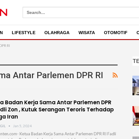
Search
for:
N
LIFESTYLE
OLAHRAGA
WISATA
OTOMOTIF
O
DPR RI
T
ama Antar Parlemen DPR RI
a Badan Kerja Sama Antar Parlemen DPR
adli Zon , Kutuk Serangan Teroris Terhadap
a Iran
GIL
Jan 5, 2024
nten.com- Ketua Badan Kerja Sama Antar Parlemen DPR RI Fadli