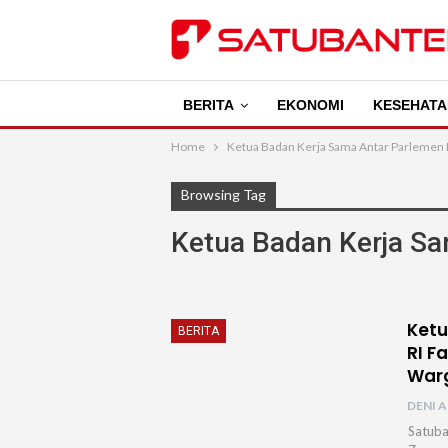
BERITA
EKONOMI
KESEHATA
Home
Ketua Badan Kerja Sama Antar Parlemen 
Browsing Tag
Ketua Badan Kerja S
Ketu
BERITA
RI F
Warg
DENI A
Satuba