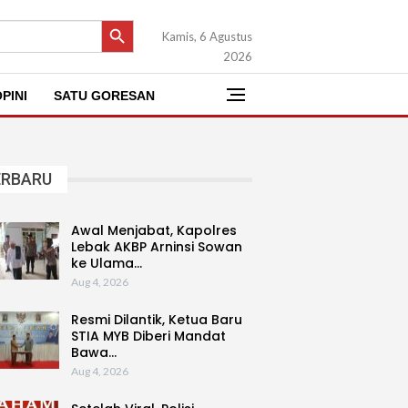
SEARCH BUTTON
Kamis, 6 Agustus
2026
PINI
SATU GORESAN
ERBARU
Awal Menjabat, Kapolres
Lebak AKBP Arninsi Sowan
ke Ulama…
Aug 4, 2026
Resmi Dilantik, Ketua Baru
STIA MYB Diberi Mandat
Bawa…
Aug 4, 2026