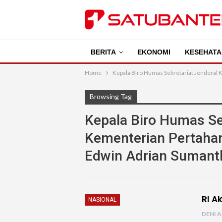
BERITA
EKONOMI
KESEHATA
Home
Kepala Biro Humas Sekretariat Jenderal
Browsing Tag
Kepala Biro Humas Se
Kementerian Pertahan
Edwin Adrian Sumant
RI A
NASIONAL
DENI A