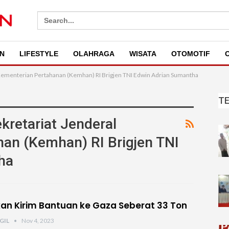
Search
for:
N
LIFESTYLE
OLAHRAGA
WISATA
OTOMOTIF
O
 Kementerian Pertahanan (Kemhan) RI Brigjen TNI Edwin Adrian Sumantha
T
kretariat Jenderal
an (Kemhan) RI Brigjen TNI
ha
kan Kirim Bantuan ke Gaza Seberat 33 Ton
GIL
Nov 4, 2023