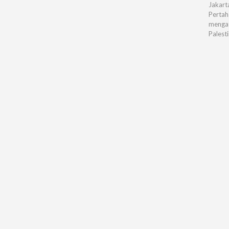
Jakart
Pertah
mengat
Palest