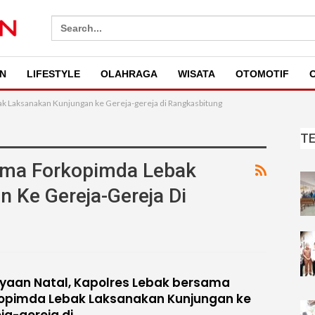
Search
for:
N
LIFESTYLE
OLAHRAGA
WISATA
OTOMOTIF
O
k Laksanakan Kunjungan ke Gereja-gereja di Rangkasbitung
T
ama Forkopimda Lebak
 Ke Gereja-Gereja Di
yaan Natal, Kapolres Lebak bersama
opimda Lebak Laksanakan Kunjungan ke
ja-gereja di…