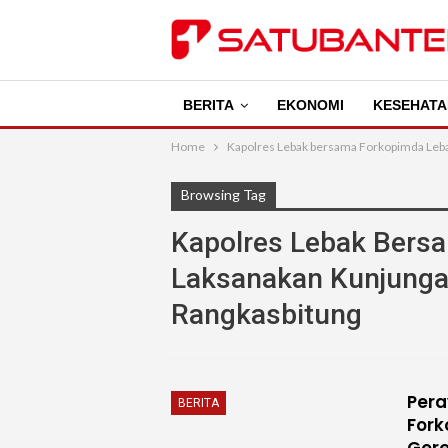
BERITA
EKONOMI
KESEHATA
Home
Kapolres Lebak bersama Forkopimda Leba
Browsing Tag
Kapolres Lebak Bers
Laksanakan Kunjungan
Rangkasbitung
Pera
BERITA
Fork
Gere