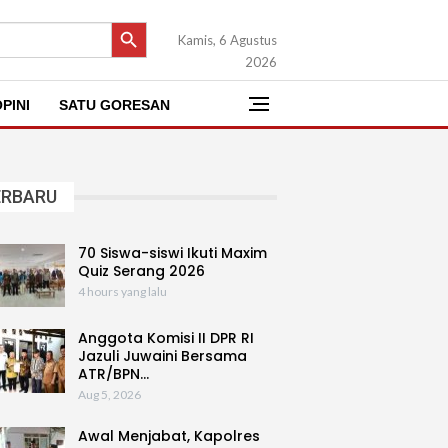
SEARCH BUTTON
Kamis, 6 Agustus
2026
PINI
SATU GORESAN
ERBARU
70 Siswa-siswi Ikuti Maxim
Quiz Serang 2026
4 hours yang lalu
Anggota Komisi II DPR RI
Jazuli Juwaini Bersama
ATR/BPN…
Aug 5, 2026
Awal Menjabat, Kapolres