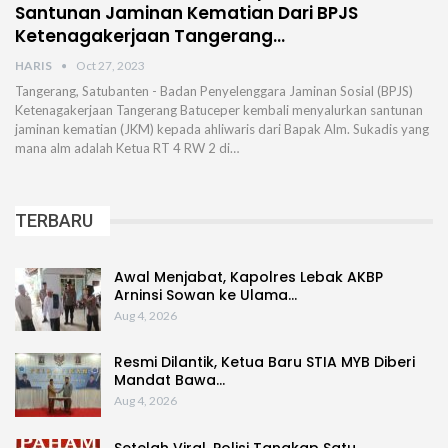
Santunan Jaminan Kematian Dari BPJS
Ketenagakerjaan Tangerang…
HARIS
Oct 27, 2023
Tangerang, Satubanten - Badan Penyelenggara Jaminan Sosial (BPJS)
Ketenagakerjaan Tangerang Batuceper kembali menyalurkan santunan
jaminan kematian (JKM) kepada ahliwaris dari Bapak Alm. Sukadis yang
mana alm adalah Ketua RT 4 RW 2 di…
TERBARU
Awal Menjabat, Kapolres Lebak AKBP
Arninsi Sowan ke Ulama…
Aug 4, 2026
Resmi Dilantik, Ketua Baru STIA MYB Diberi
Mandat Bawa…
Aug 4, 2026
Setelah Viral, Polisi Tangkap Satu