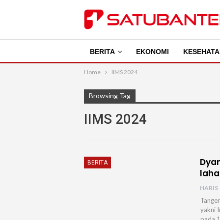
BERITA
EKONOMI
KESEHATA
Home
IIMS 2024
Browsing Tag
IIMS 2024
Dya
BERITA
laha
HARIS
Tanger
yakni 
pada 1