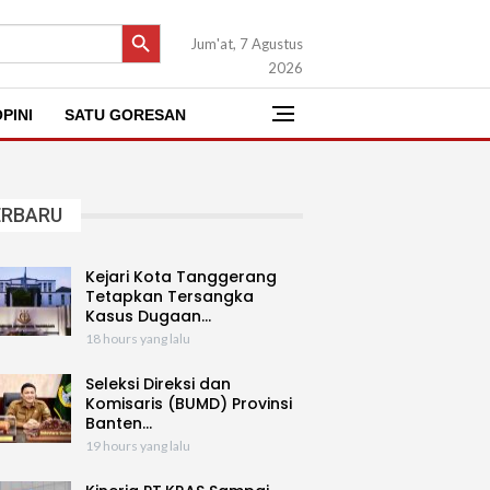
SEARCH BUTTON
Jum'at, 7 Agustus
2026
PINI
SATU GORESAN
ERBARU
Kejari Kota Tanggerang
Tetapkan Tersangka
Kasus Dugaan…
18 hours yang lalu
Seleksi Direksi dan
Komisaris (BUMD) Provinsi
Banten…
19 hours yang lalu