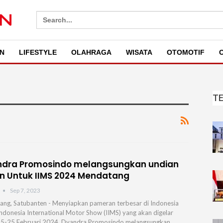
Search
for:
N
LIFESTYLE
OLAHRAGA
WISATA
OTOMOTIF
O
T
ndra Promosindo melangsungkan undian
n Untuk IIMS 2024 Mendatang
Sep 7, 2023
ang, Satubanten - Menyiapkan pameran terbesar di Indonesia
Indonesia International Motor Show (IIMS) yang akan digelar
5-25 Februari 2024. Dyandra Promosindo melangsungkan