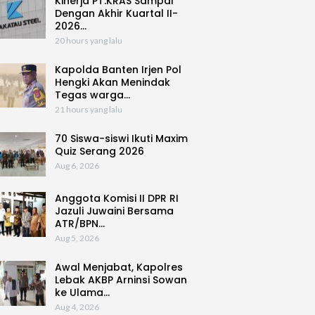
Kinerja PT.KRAS Sampai
Dengan Akhir Kuartal II-
2026…
20 hours yang lalu
Kapolda Banten Irjen Pol
Hengki Akan Menindak
Tegas warga…
21 hours yang lalu
70 Siswa-siswi Ikuti Maxim
Quiz Serang 2026
Aug 6, 2026
Anggota Komisi II DPR RI
Jazuli Juwaini Bersama
ATR/BPN…
Aug 5, 2026
Awal Menjabat, Kapolres
Lebak AKBP Arninsi Sowan
ke Ulama…
Aug 4, 2026