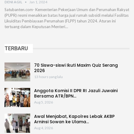
DENI AGIL
Jan 1, 2024
Satubanten.com- Kementerian Pekerjaan Umum dan Perumahan Rakyat
(PUPR) resmi menaikkan batas harga jual rumah subsidi melalui Fasilitas
Likuiditas Pembiayaan Perumahan (FLPP) tahun 2024. Aturan ini
tertuang dalam Keputusan Menteri…
TERBARU
70 Siswa-siswi Ikuti Maxim Quiz Serang
2026
13 hours yang lalu
Anggota Komisi II DPR RI Jazuli Juwaini
Bersama ATR/BPN…
Aug 5, 2026
Awal Menjabat, Kapolres Lebak AKBP
Arninsi Sowan ke Ulama…
Aug 4, 2026