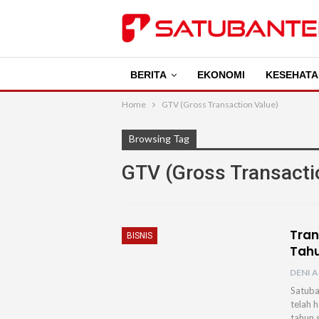
BERITA
EKONOMI
KESEHATA
Home
GTV (Gross Transaction Value)
Browsing Tag
GTV (Gross Transacti
Tran
BISNIS
Tahu
DENI A
Satuba
telah 
tahun 