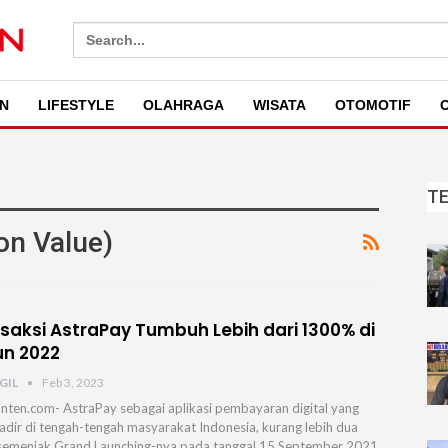
Search
for:
N
LIFESTYLE
OLAHRAGA
WISATA
OTOMOTIF
O
T
on Value)
saksi AstraPay Tumbuh Lebih dari 1300% di
n 2022
GIL
Feb 3, 2023
nten.com- AstraPay sebagai aplikasi pembayaran digital yang
hadir di tengah-tengah masyarakat Indonesia, kurang lebih dua
semenjak Grand Launching-nya pada tanggal 15 September 2021