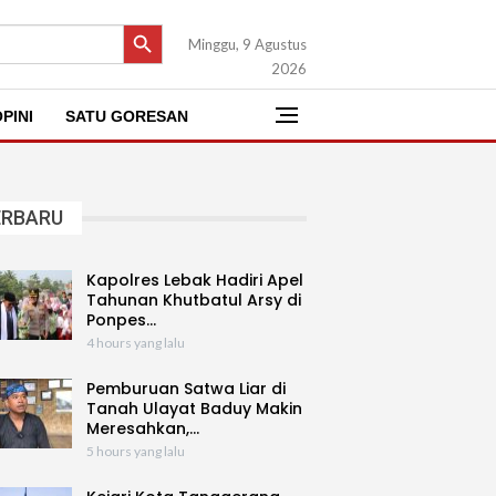
SEARCH BUTTON
Minggu, 9 Agustus
2026
PINI
SATU GORESAN
ERBARU
Kapolres Lebak Hadiri Apel
Tahunan Khutbatul Arsy di
Ponpes…
4 hours yang lalu
Pemburuan Satwa Liar di
Tanah Ulayat Baduy Makin
Meresahkan,…
5 hours yang lalu