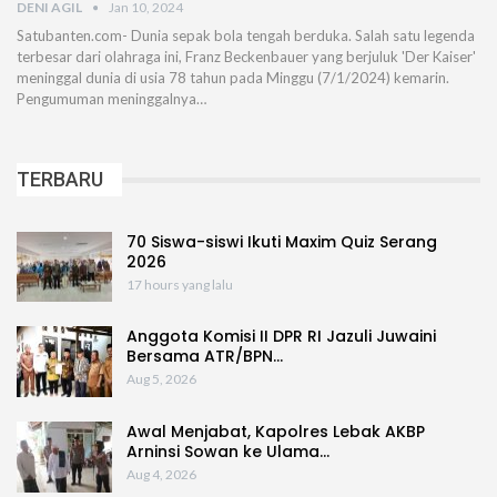
DENI AGIL
Jan 10, 2024
Satubanten.com- Dunia sepak bola tengah berduka. Salah satu legenda
terbesar dari olahraga ini, Franz Beckenbauer yang berjuluk 'Der Kaiser'
meninggal dunia di usia 78 tahun pada Minggu (7/1/2024) kemarin.
Pengumuman meninggalnya…
TERBARU
70 Siswa-siswi Ikuti Maxim Quiz Serang
2026
17 hours yang lalu
Anggota Komisi II DPR RI Jazuli Juwaini
Bersama ATR/BPN…
Aug 5, 2026
Awal Menjabat, Kapolres Lebak AKBP
Arninsi Sowan ke Ulama…
Aug 4, 2026