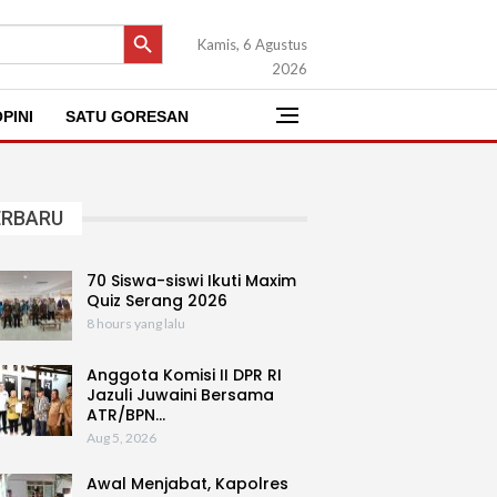
SEARCH BUTTON
Kamis, 6 Agustus
2026
PINI
SATU GORESAN
ERBARU
70 Siswa-siswi Ikuti Maxim
Quiz Serang 2026
8 hours yang lalu
Anggota Komisi II DPR RI
Jazuli Juwaini Bersama
ATR/BPN…
Aug 5, 2026
Awal Menjabat, Kapolres