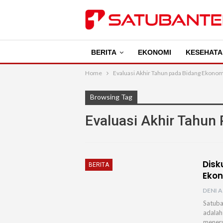
BERITA
EKONOMI
KESEHATA
Home
Evaluasi Akhir Tahun pada Bidang Ekonom
Browsing Tag
Evaluasi Akhir Tahun
Disk
BERITA
Ekon
DENI A
Satuba
adalah
meneru