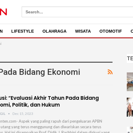
Search
for:
N
LIFESTYLE
OLAHRAGA
WISATA
OTOMOTIF
O
i
T
 Pada Bidang Ekonomi
usi: “Evaluasi Akhir Tahun Pada Bidang
omi, Politik, dan Hukum
GIL
Dec 15, 2023
nten.com- Aspek yang paling rapuh dari pengeluaran APBN
 utang yang terus menggunung dan diwariskan secara terus
s. Hal ini disampaikan Prof. Didik J. Rachbini dalam diskusi yang