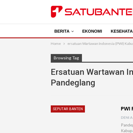
BERITA
EKONOMI
KESEHATA
Home
ersatuan Wartawan Indonesia (PWI) Kabu
Browsing Tag
Ersatuan Wartawan I
Pandeglang
PWI 
SEPUTAR BANTEN
DENI A
Pandeg
Kabupa