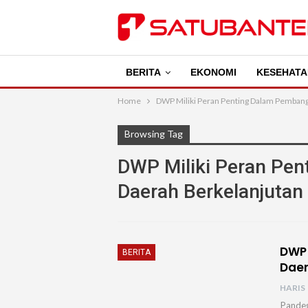
BERITA
EKONOMI
KESEHATA
Home
DWP Miliki Peran Penting Dalam Pemban
Browsing Tag
DWP Miliki Peran Pe
Daerah Berkelanjutan
DWP 
BERITA
Daer
HARIS
Pandeg