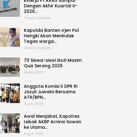
Kinerja PT.KRAS Sampai
Dengan Akhir Kuartal II-
2026…
5 hours yang lalu
Kapolda Banten Irjen Pol
Hengki Akan Menindak
Tegas warga…
6 hours yang lalu
70 Siswa-siswi Ikuti Maxim
Quiz Serang 2026
Aug 6, 2026
Anggota Komisi II DPR RI
Jazuli Juwaini Bersama
ATR/BPN…
Aug 5, 2026
Awal Menjabat, Kapolres
Lebak AKBP Arninsi Sowan
ke Ulama…
Aug 4, 2026