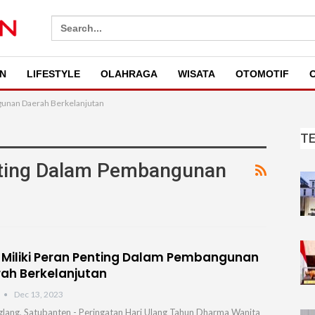
Search
for:
N
LIFESTYLE
OLAHRAGA
WISATA
OTOMOTIF
O
gunan Daerah Berkelanjutan
T
nting Dalam Pembangunan
Miliki Peran Penting Dalam Pembangunan
ah Berkelanjutan
Dec 13, 2023
lang, Satubanten - Peringatan Hari Ulang Tahun Dharma Wanita