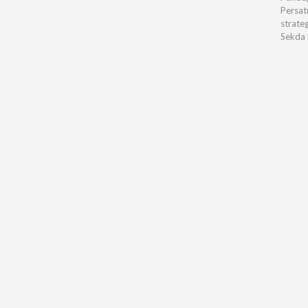
Persat
strate
Sekda 