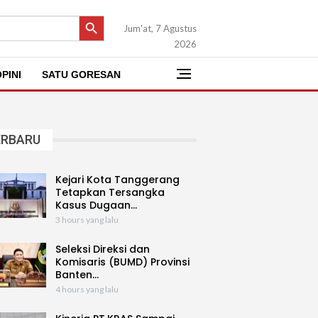
SEARCH BUTTON
Jum'at, 7 Agustus
2026
PINI
SATU GORESAN
ERBARU
Kejari Kota Tanggerang
Tetapkan Tersangka
Kasus Dugaan…
3 hours yang lalu
Seleksi Direksi dan
Komisaris (BUMD) Provinsi
Banten…
4 hours yang lalu