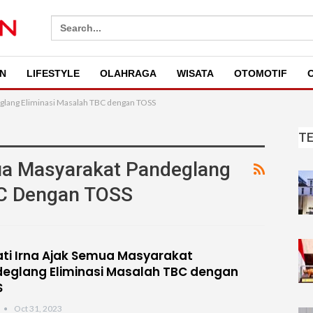
Search
for:
N
LIFESTYLE
OLAHRAGA
WISATA
OTOMOTIF
O
eglang Eliminasi Masalah TBC dengan TOSS
T
ua Masyarakat Pandeglang
BC Dengan TOSS
ti Irna Ajak Semua Masyarakat
eglang Eliminasi Masalah TBC dengan
S
Oct 31, 2023