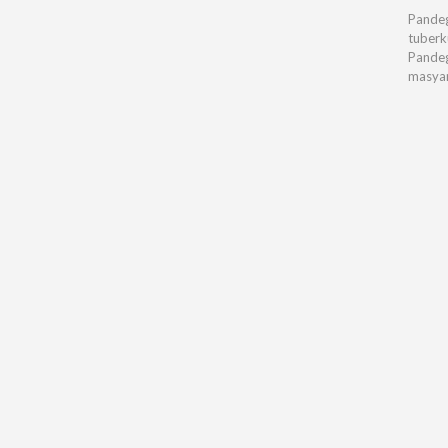
Pandeg
tuberk
Pandeg
masyar