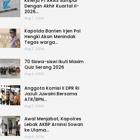
Kinerja PT.KRAS Sampai
Dengan Akhir Kuartal II-
2026…
Aug 7, 2026
Kapolda Banten Irjen Pol
Hengki Akan Menindak
Tegas warga…
Aug 7, 2026
70 Siswa-siswi Ikuti Maxim
Quiz Serang 2026
Aug 6, 2026
Anggota Komisi II DPR RI
Jazuli Juwaini Bersama
ATR/BPN…
Aug 5, 2026
Awal Menjabat, Kapolres
Lebak AKBP Arninsi Sowan
ke Ulama…
Aug 4, 2026