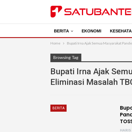
BERITA
EKONOMI
KESEHATA
Home
Bupati Irna Ajak Semua Masyarakat Pand
Browsing Tag
Bupati Irna Ajak Sem
Eliminasi Masalah T
Bupa
BERITA
Pand
TOS
HARIS