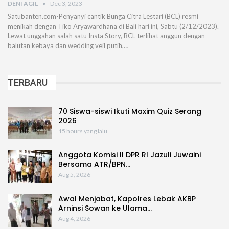
DENI AGIL
Dec 3, 2023
Satubanten.com-Penyanyi cantik Bunga Citra Lestari (BCL) resmi
menikah dengan Tiko Aryawardhana di Bali hari ini, Sabtu (2/12/2023).
Lewat unggahan salah satu Insta Story, BCL terlihat anggun dengan
balutan kebaya dan wedding veil putih,…
TERBARU
70 Siswa-siswi Ikuti Maxim Quiz Serang
2026
15 hours yang lalu
Anggota Komisi II DPR RI Jazuli Juwaini
Bersama ATR/BPN…
Aug 5, 2026
Awal Menjabat, Kapolres Lebak AKBP
Arninsi Sowan ke Ulama…
Aug 4, 2026