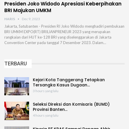
Presiden Joko Widodo Apresiasi Keberpihakan
BRI Majukan UMKM
HARIS
Dec 9, 2023
Jakarta, Satubanten - Presiden RI Joko Widodo menghadiri pembukaan
BRI UMKM EXPO(RT) BRILIANPRENEUR 2023 yang merupakan
rangkaian dari HUT ke-128 BRI yang diselenggarakan di Jakarta
Convention Center pada tanggal 7 Desember 2023. Dalam…
TERBARU
Kejari Kota Tanggerang Tetapkan
Tersangka Kasus Dugaan…
3 hours yang lalu
Seleksi Direksi dan Komisaris (BUMD)
Provinsi Banten…
4 hours yang lalu
Kinerja PT.KRAS Sampai Dengan Akhir