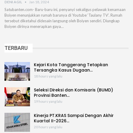
DENI AGIL
Jan 18, 2024
Satubanten.com- Baru-baru ini, penyanyi sekaligus pelawak kenamaan
Boiyen menunjukkan rumah barunya di Youtube ‘Taulany TV’. Rumah
tersebut diketahui didesain langsung oleh Boiyen sendiri. Diungkap
Boiyen dirinya menerapkan gaya…
TERBARU
Kejari Kota Tanggerang Tetapkan
Tersangka Kasus Dugaan…
18 hours yang lalu
Seleksi Direksi dan Komisaris (BUMD)
Provinsi Banten…
19 hours yang lalu
Kinerja PT.KRAS Sampai Dengan Akhir
Kuartal II-2026…
20 hours yang lalu