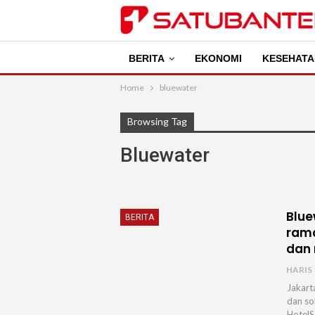
BERITA
EKONOMI
KESEHATA
Home
bluewater
Browsing Tag
Bluewater
Blue
BERITA
rama
dan 
HARIS
Jakart
dan so
HotelS