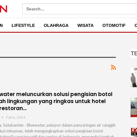
Search
for:
N
LIFESTYLE
OLAHRAGA
WISATA
OTOMOTIF
O
T
water meluncurkan solusi pengisian botol
h lingkungan yang ringkas untuk hotel
restoran…
Feb 6, 2024
a, Satubanten - Bluewater, pelopor dalam penyaringan air canggih
lusi minuman, telah mengungkapkan solusi pengisian botol
tation™ yang inovatif dan cerdas di Indonesia, menandai langkah