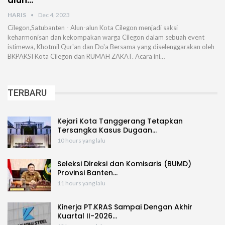
alun…
HARIS
Dec 4, 2023
Cilegon,Satubanten - Alun-alun Kota Cilegon menjadi saksi
keharmonisan dan kekompakan warga Cilegon dalam sebuah event
istimewa, Khotmil Qur'an dan Do'a Bersama yang diselenggarakan oleh
BKPAKSI Kota Cilegon dan RUMAH ZAKAT. Acara ini…
TERBARU
Kejari Kota Tanggerang Tetapkan
Tersangka Kasus Dugaan…
10 hours yang lalu
Seleksi Direksi dan Komisaris (BUMD)
Provinsi Banten…
11 hours yang lalu
Kinerja PT.KRAS Sampai Dengan Akhir
Kuartal II-2026…