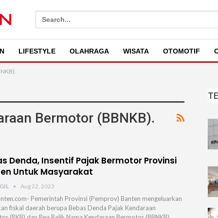
Search
for:
N
LIFESTYLE
OLAHRAGA
WISATA
OTOMOTIF
O
BNKB).
T
araan Bermotor (BBNKB).
s Denda, Insentif Pajak Bermotor Provinsi
en Untuk Masyarakat
GIL
Aug 22, 2023
nten.com- Pemerintah Provinsi (Pemprov) Banten mengeluarkan
kan fiskal daerah berupa Bebas Denda Pajak Kendaraan
or (PKB) dan Bea Balik Nama Kendaraan Bermotor (BBNKB).