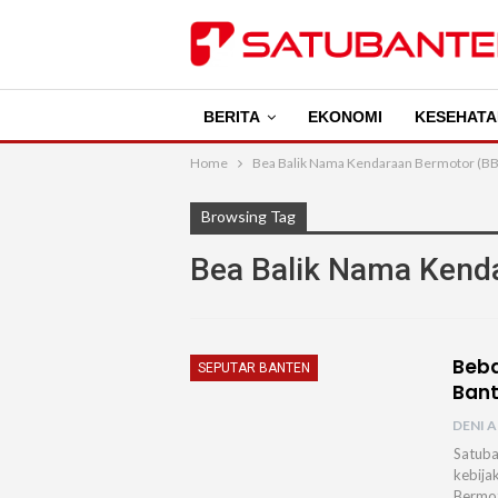
BERITA
EKONOMI
KESEHATA
Home
Bea Balik Nama Kendaraan Bermotor (B
Browsing Tag
Bea Balik Nama Kend
Beba
SEPUTAR BANTEN
Bant
DENI A
Satuba
kebija
Bermot