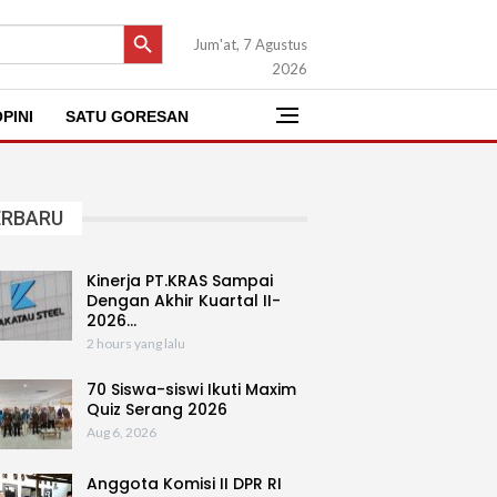
SEARCH BUTTON
Jum'at, 7 Agustus
2026
PINI
SATU GORESAN
ERBARU
Kinerja PT.KRAS Sampai
Dengan Akhir Kuartal II-
2026…
2 hours yang lalu
70 Siswa-siswi Ikuti Maxim
Quiz Serang 2026
Aug 6, 2026
Anggota Komisi II DPR RI