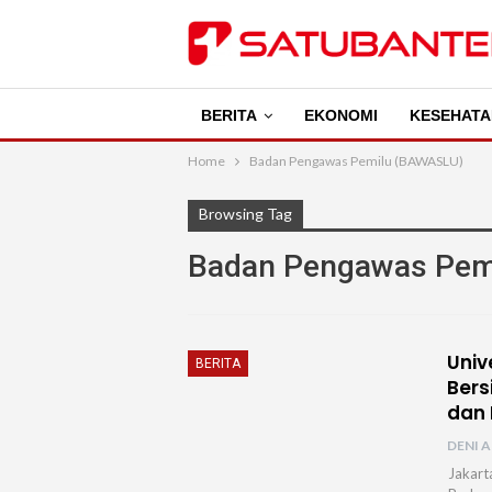
BERITA
EKONOMI
KESEHATA
Home
Badan Pengawas Pemilu (BAWASLU)
Browsing Tag
Badan Pengawas Pem
Univ
BERITA
Bers
dan
DENI A
Jakart