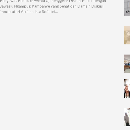
Pengawas Pemilu (BAWASLU) menggelar Diskusi Publik dengan
Bawaslu Ngampus: Kampanye yang Sehat dan Damai." Diskusi
imoderatori Asriana Issa Sofia ini…