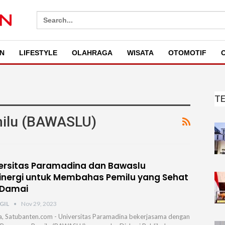
Search
for:
N
LIFESTYLE
OLAHRAGA
WISATA
OTOMOTIF
O
T
ilu (BAWASLU)
ersitas Paramadina dan Bawaslu
inergi untuk Membahas Pemilu yang Sehat
 Damai
GIL
Nov 29, 2023
a, Satubanten.com - Universitas Paramadina bekerjasama dengan