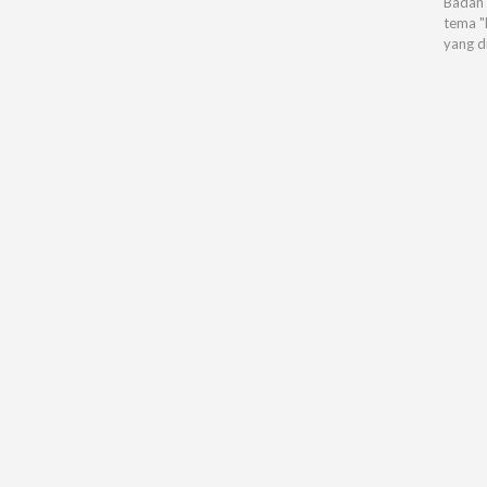
Badan 
tema "
yang d