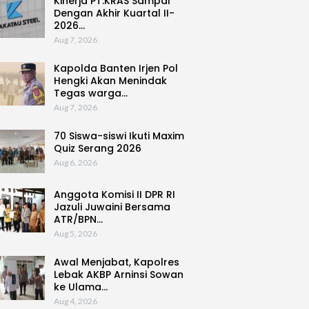
Kinerja PT.KRAS Sampai
Dengan Akhir Kuartal II-
2026…
Aug 7, 2026
Kapolda Banten Irjen Pol
Hengki Akan Menindak
Tegas warga…
Aug 7, 2026
70 Siswa-siswi Ikuti Maxim
Quiz Serang 2026
Aug 6, 2026
Anggota Komisi II DPR RI
Jazuli Juwaini Bersama
ATR/BPN…
Aug 5, 2026
Awal Menjabat, Kapolres
Lebak AKBP Arninsi Sowan
ke Ulama…
Aug 4, 2026