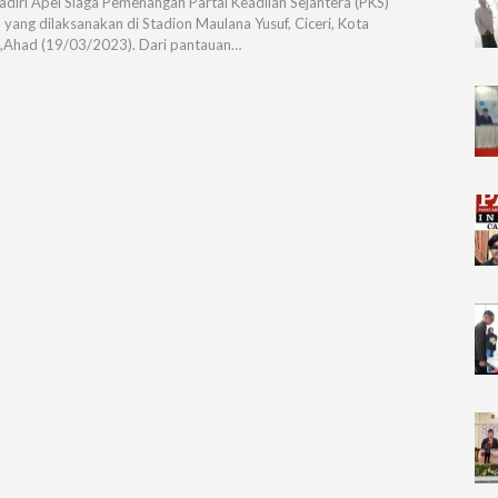
diri Apel Siaga Pemenangan Partai Keadilan Sejahtera (PKS)
 yang dilaksanakan di Stadion Maulana Yusuf, Ciceri, Kota
,Ahad (19/03/2023). Dari pantauan…