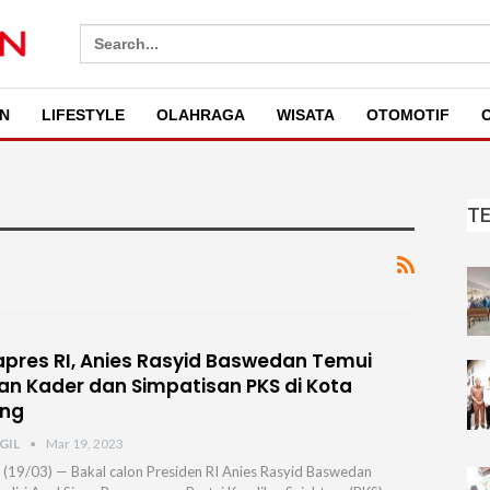
Search
for:
N
LIFESTYLE
OLAHRAGA
WISATA
OTOMOTIF
O
T
pres RI, Anies Rasyid Baswedan Temui
an Kader dan Simpatisan PKS di Kota
ang
GIL
Mar 19, 2023
 (19/03) — Bakal calon Presiden RI Anies Rasyid Baswedan