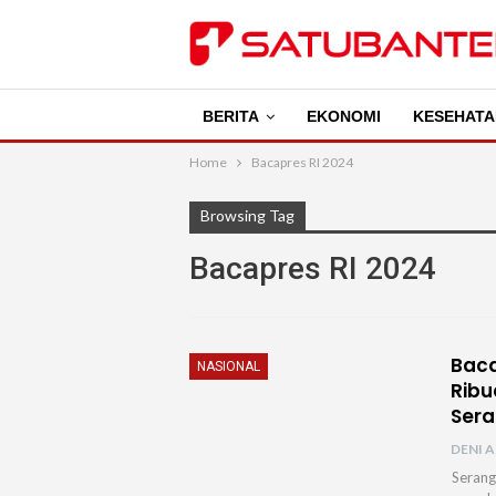
BERITA
EKONOMI
KESEHATA
Home
Bacapres RI 2024
Browsing Tag
Bacapres RI 2024
Baca
NASIONAL
Ribu
Ser
DENI A
Serang