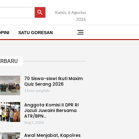
SEARCH BUTTON
Kamis, 6 Agustus
2026
PINI
SATU GORESAN
ERBARU
70 Siswa-siswi Ikuti Maxim
Quiz Serang 2026
1 hour yang lalu
Anggota Komisi II DPR RI
Jazuli Juwaini Bersama
ATR/BPN…
Aug 5, 2026
Awal Menjabat, Kapolres