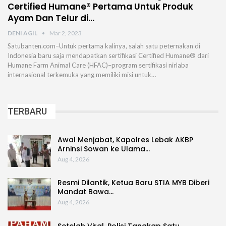
Certified Humane® Pertama Untuk Produk
Ayam Dan Telur di…
DENI AGIL
Mar 2, 2023
Satubanten.com–Untuk pertama kalinya, salah satu peternakan di
Indonesia baru saja mendapatkan sertifikasi Certified Humane® dari
Humane Farm Animal Care (HFAC)–program sertifikasi nirlaba
internasional terkemuka yang memiliki misi untuk…
TERBARU
Awal Menjabat, Kapolres Lebak AKBP
Arninsi Sowan ke Ulama…
Aug 4, 2026
Resmi Dilantik, Ketua Baru STIA MYB Diberi
Mandat Bawa…
Aug 4, 2026
Setelah Viral, Polisi Tangkap Satu